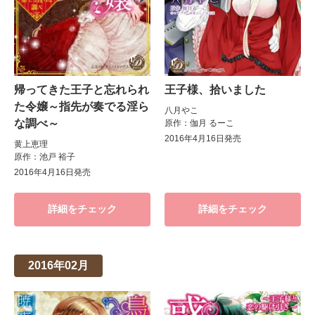
帰ってきた王子と忘れられ
王子様、拾いました
た令嬢～指先が奏でる淫ら
八月やこ
な調べ～
原作：伽月 るーこ
2016年4月16日発売
黄上恵理
原作：池戸 裕子
2016年4月16日発売
詳細をチェック
詳細をチェック
2016年02月