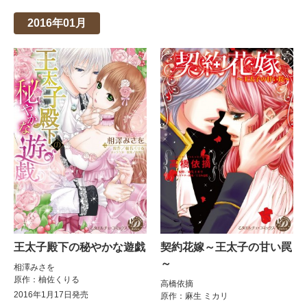
2016年01月
王太子殿下の秘やかな遊戯
契約花嫁～王太子の甘い罠
～
相澤みさを
原作：柚佐くりる
高橋依摘
2016年1月17日発売
原作：麻生 ミカリ