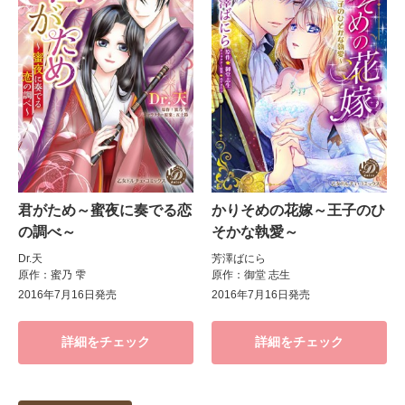
君がため～蜜夜に奏でる恋
かりそめの花嫁～王子のひ
の調べ～
そかな執愛～
Dr.天
芳澤ばにら
原作：蜜乃 雫
原作：御堂 志生
2016年7月16日発売
2016年7月16日発売
詳細をチェック
詳細をチェック