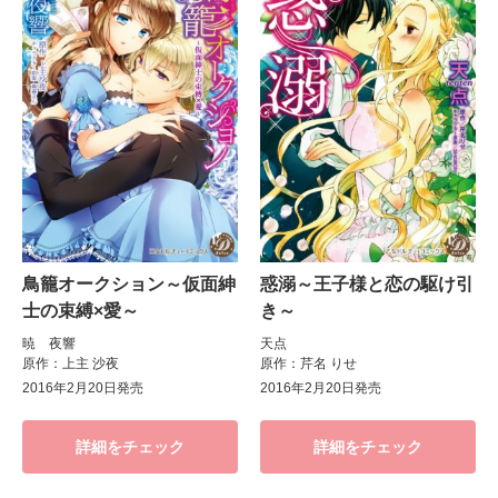
鳥籠オークション～仮面紳
惑溺～王子様と恋の駆け引
士の束縛×愛～
き～
暁 夜響
天点
原作：上主 沙夜
原作：芹名 りせ
2016年2月20日発売
2016年2月20日発売
詳細をチェック
詳細をチェック