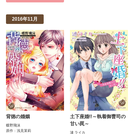
2016年11月
背徳の婚姻
土下座婚!!～執着御曹司の
甘い罠～
蝶野飛沫
原作：浅見茉莉
漣 ライカ