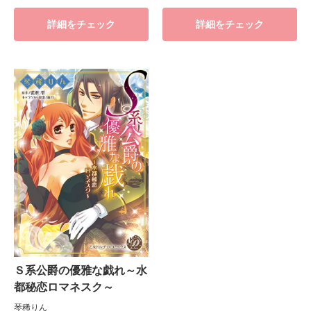
詳細をチェック
詳細をチェック
Ｓ系公爵の優雅な戯れ～水
都秘恋ロマネスク～
琴稀りん