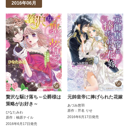
2016年06月
贅沢な駆け落ち～公爵様は
元帥皇帝に捧げられた花嫁
策略がお好き～
あづみ悠羽
原作：芹名 りせ
ひなたみわ
2016年6月17日発売
原作：柚原テイル
2016年6月17日発売