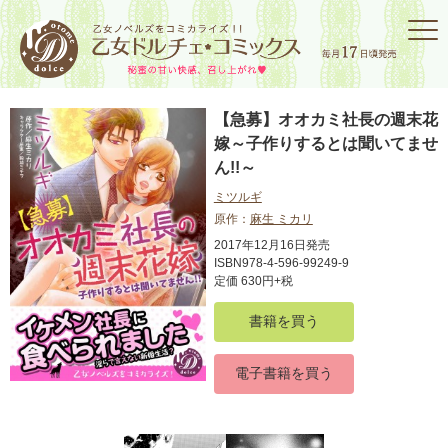
【急募】オオカミ社長の週末花
嫁～子作りするとは聞いてませ
ん!!～
ミツルギ
原作：
麻生 ミカリ
2017年12月16日発売
ISBN978-4-596-99249-9
定価 630円+税
書籍を買う
電子書籍を買う