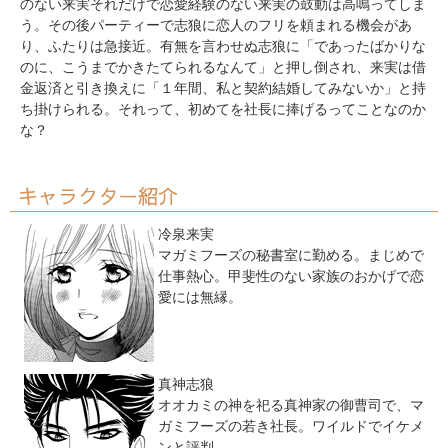
のない来実それだけで恋愛経験のない来実の鼓動は高鳴ってしま
う。その後パーティーで志狼に恋人のフリを頼まれる機会があ
り、ふたりは急接近。有無を言わせぬ志狼に「であったばかりな
のに、こうまでかきたてられるなんて」と押し倒され、来実は借
金返済と引き換えに「１年間、私と契約結婚してみないか」と持
ち掛けられる。それって、初めてを社長に捧げるってことなのか
な？
キャラクター紹介
冷泉来実
マガミフーズの秘書室に勤める。まじめで
仕事熱心。甲斐性のない家族のおかげで恋
愛には無縁。
真神志狼
オオカミの神を祀る真神家の御曹司で、マ
ガミフーズの若き社長。ワイルドでイケメ
ンと評判。