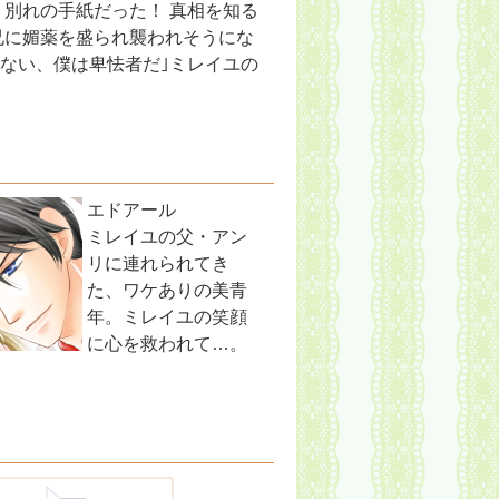
別れの手紙だった！ 真相を知る
兄に媚薬を盛られ襲われそうにな
まない、僕は卑怯者だ｣ミレイユの
エドアール
ミレイユの父・アン
リに連れられてき
た、ワケありの美青
年。ミレイユの笑顔
に心を救われて…。