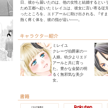
日、彼から届いたのは、他の女性と結婚するという
ため王都へ赴いたミレイユは、彼女に言い寄る従
ったところを、エドアールに助け出される。 ｢す
熱く疼く体を、彼の指が這い――。
キャラクター紹介
ミレイユ
クレーヴ伯爵家の一
人娘。幼少よりエド
アールと共に育っ
た。豊かな金髪の明
るく無邪気な美少
女。
書籍