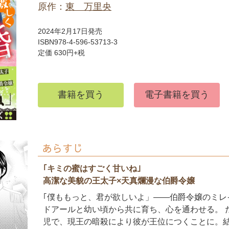
原作：
東 万里央
2024年2月17日発売
ISBN978-4-596-53713-3
定価 630円+税
書籍を買う
電子書籍を買う
あらすじ
｢キミの蜜はすごく甘いね｣
高潔な美貌の王太子×天真爛漫な伯爵令嬢
｢僕ももっと、君が欲しいよ」――伯爵令嬢のミレ
ドアールと幼い頃から共に育ち、心を通わせる。 
児で、現王の暗殺により彼が王位につくことに。