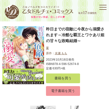
昨日までの宿敵に今夜から溺愛さ
れます～冷酷な覇王とワケあり姫
の甘々な政略結婚～
宴
原作：
水瀬 もも
2023年10月18日発売
ISBN978-4-596-52674-8
定価 630円+税
書籍を買う
電子書籍を買う