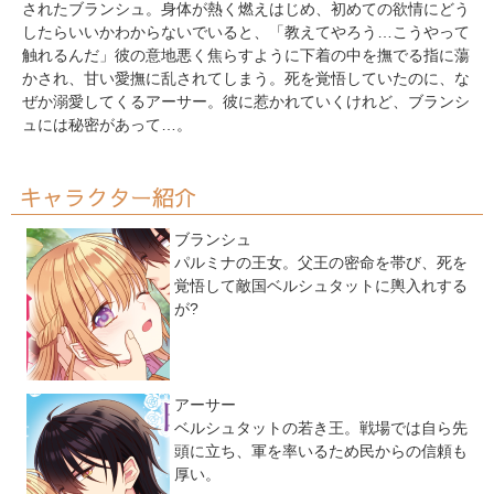
されたブランシュ。身体が熱く燃えはじめ、初めての欲情にどう
したらいいかわからないでいると、「教えてやろう…こうやって
触れるんだ」彼の意地悪く焦らすように下着の中を撫でる指に蕩
かされ、甘い愛撫に乱されてしまう。死を覚悟していたのに、な
ぜか溺愛してくるアーサー。彼に惹かれていくけれど、ブランシ
ュには秘密があって…。
キャラクター紹介
ブランシュ
パルミナの王女。父王の密命を帯び、死を
覚悟して敵国ベルシュタットに輿入れする
が?
アーサー
ベルシュタットの若き王。戦場では自ら先
頭に立ち、軍を率いるため民からの信頼も
厚い。