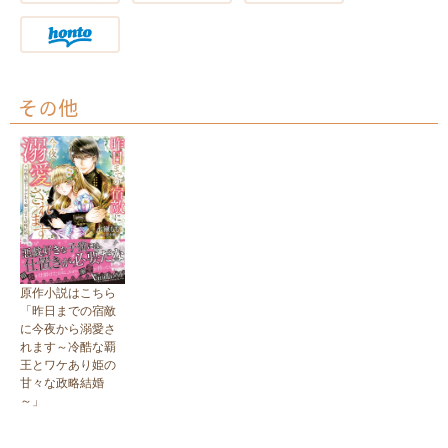
その他
原作小説はこちら
「昨日までの宿敵
に今夜から溺愛さ
れます～冷酷な覇
王とワケあり姫の
甘々な政略結婚
～」