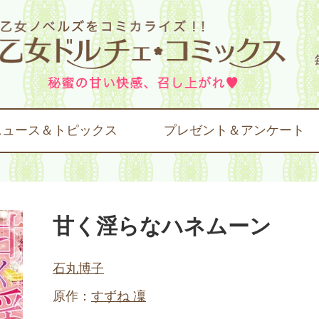
ニュース＆トピックス
プレゼント＆アンケート
甘く淫らなハネムーン
石丸博子
原作：
すずね 凜