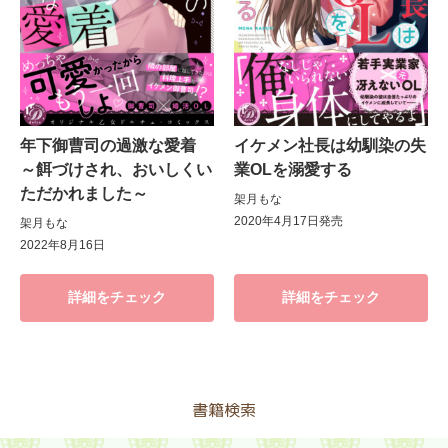
年下御曹司の過激な愛着
イケメン社長は幼馴染の失
～餌づけされ、おいしくい
業OLを溺愛する
ただかれました～
架月もな
2020年4月17日発売
架月もな
2022年8月16日
詳細をチェック
詳細をチェック
書籍検索